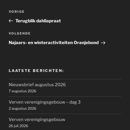
Bericht
Vorig
VORIGE
navigatie
bericht
Terugblik dahliapraat
Volgend
VOLGENDE
bericht
Najaars- en winteractiviteiten Oranjebond
LAATSTE BERICHTEN:
Nieuwsbrief augustus 2026
7 augustus 2026
Verven verenigingsgebouw – dag 3
2 augustus 2026
Verven verenigingsgebouw
26 juli 2026