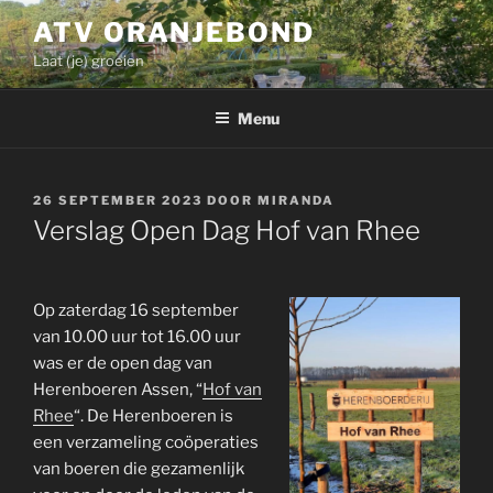
Ga
ATV ORANJEBOND
naar
Laat (je) groeien
de
inhoud
Menu
GEPLAATST
26 SEPTEMBER 2023
DOOR
MIRANDA
OP
Verslag Open Dag Hof van Rhee
Op zaterdag 16 september
van 10.00 uur tot 16.00 uur
was er de open dag van
Herenboeren Assen, “
Hof van
Rhee
“. De Herenboeren is
een verzameling coöperaties
van boeren die gezamenlijk