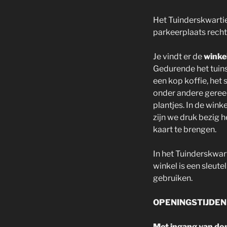
Het Tuinderskwarti
parkeerplaats rech
Je vindt er de
winke
Gedurende het tuins
een kop koffie, het 
onder andere geree
plantjes. In de win
zijn we druk bezig 
kaart te brengen.
In het Tuinderskwart
winkel is een sleute
gebruiken.
OPENINGSTIJDE
Met ingang van don