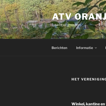
Ga
naar
ATV ORAN
de
inhoud
Laat (je) groeien
Berichten
Informatie
HET VERENIGI
Winkel, kantine en