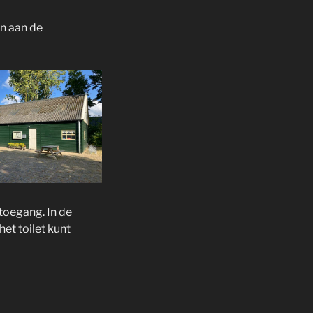
n aan de
 toegang. In de
het toilet kunt