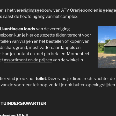
er is het verenigingsgebouw van ATV Oranjebond en is gelege
ts naast de hoofdingang van het complex.
l
,
kantine en loods
van de vereniging.
eizoen kun je hier op gezette tijden terecht voor
stellen van vragen en het bestellen of kopen van
dschap, grond, mest, zaden, aardappels en
kel kun je contant en met pin betalen. Momenteel
het
assortiment en de prijzen
van de winkel in
ier vind je ook het
toilet
. Deze vind je direct rechts achter de
l van de voordeur te koop, zodat je ook buiten openingstijden 
N TUINDERSKWARTIER
derdag 16 juli