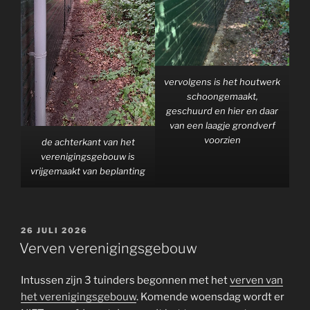
vervolgens is het houtwerk
schoongemaakt,
geschuurd en hier en daar
van een laagje grondverf
voorzien
de achterkant van het
verenigingsgebouw is
vrijgemaakt van beplanting
GEPLAATST
26 JULI 2026
OP
Verven verenigingsgebouw
Intussen zijn 3 tuinders begonnen met het
verven van
het verenigingsgebouw
. Komende woensdag wordt er