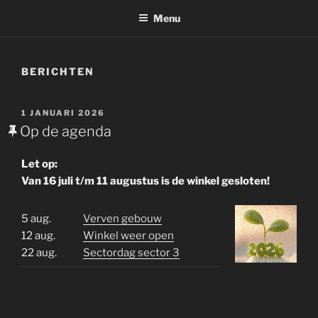
Menu
BERICHTEN
GEPLAATST
1 JANUARI 2026
OP
Op de agenda
Let op:
Van 16 juli t/m 11 augustus is de winkel gesloten!
5 aug.
Verven gebouw
12 aug.
Winkel weer open
22 aug.
Sectordag sector 3