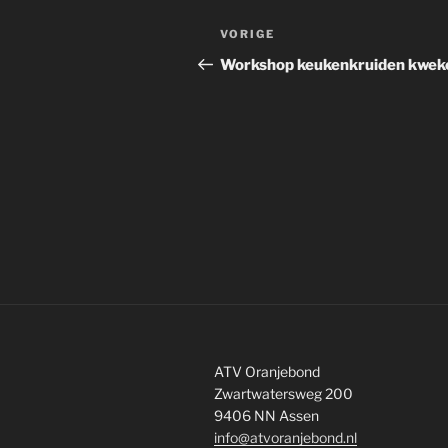
Bericht
Vorig
VORIGE
navigatie
bericht
Workshop keukenkruiden kwek
ATV Oranjebond
Zwartwatersweg 200
9406 NN Assen
info@atvoranjebond.nl