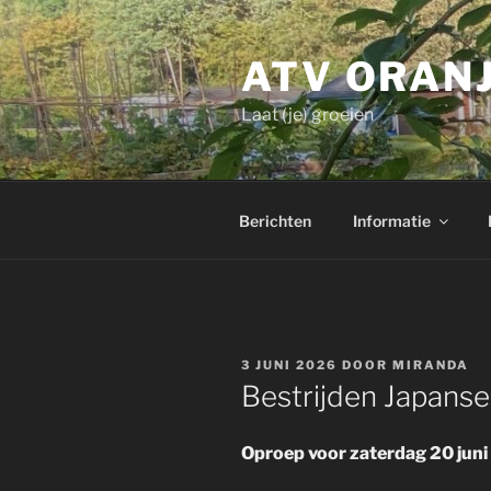
Ga
naar
ATV ORAN
de
inhoud
Laat (je) groeien
Berichten
Informatie
GEPLAATST
3 JUNI 2026
DOOR
MIRANDA
OP
Bestrijden Japans
Oproep voor zaterdag 20 juni