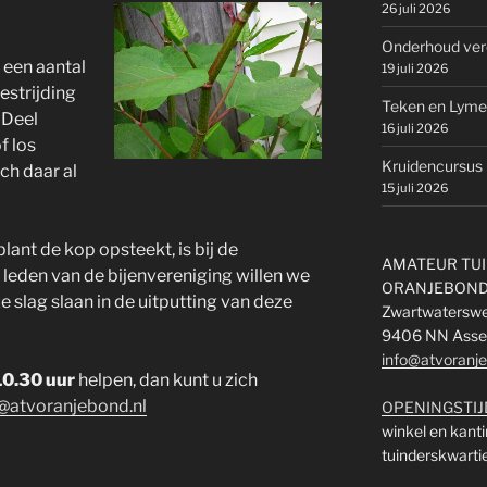
26 juli 2026
Onderhoud ver
een aantal
19 juli 2026
estrijding
Teken en Lyme
 Deel
16 juli 2026
f los
Kruidencursus 
ch daar al
15 juli 2026
ant de kop opsteekt, is bij de
AMATEUR TUI
leden van de bijenvereniging willen we
ORANJEBON
e slag slaan in de uitputting van deze
Zwartwatersw
9406 NN Asse
info@atvoranje
 10.30 uur
helpen, dan kunt u zich
@atvoranjebond.nl
OPENINGSTIJ
winkel en kant
tuinderskwarti