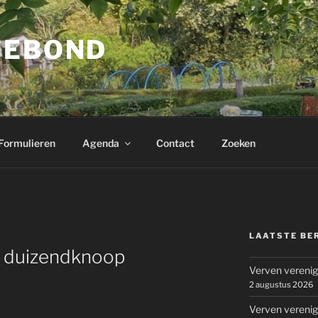
JEBOND
Formulieren
Agenda
Contact
Zoeken
LAATSTE BE
e duizendknoop
Verven vereni
2 augustus 2026
Verven vereni