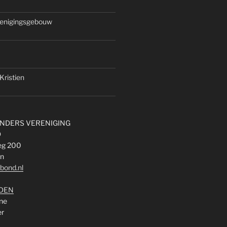
enigingsgebouw
Kristien
NDERS VERENIGING
D
eg 200
n
bond.nl
DEN
ine
er