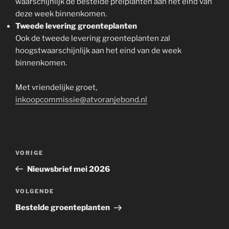
waarschijnlijk de bestelde preiplanten aan het eind van
deze week binnenkomen.
Tweede levering groenteplanten
Ook de tweede levering groenteplanten zal
hoogstwaarschijnlijk aan het eind van de week
binnenkomen.
Met vriendelijke groet,
inkoopcommissie@atvoranjebond.nl
Bericht
Vorig
VORIGE
navigatie
bericht
Nieuwsbrief mei 2026
Volgend
VOLGENDE
bericht
Bestelde groenteplanten