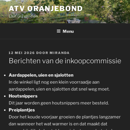
Ga
ATV ORANJEBOND
naar
Laat (je) groeien
de
inhoud
Menu
GEPLAATST
12 MEI 2026
DOOR
MIRANDA
OP
Berichten van de inkoopcommissie
Aardappelen, uien en sjalotten
In de winkel ligt nog een klein voorraadje aan
aardappelen, uien en sjalotten dat snel weg moet.
Houtsnippers
Dit jaar worden geen houtsnippers meer besteld.
Preiplantjes
Door het koude voorjaar groeien de plantjes langzamer
dan wanneer het wat warmer is en dat maakt dat