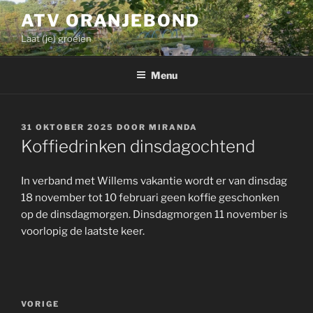
Ga
ATV ORANJEBOND
naar
Laat (je) groeien
de
inhoud
Menu
GEPLAATST
31 OKTOBER 2025
DOOR
MIRANDA
OP
Koffiedrinken dinsdagochtend
In verband met Willems vakantie wordt er van dinsdag
18 november tot 10 februari geen koffie geschonken
op de dinsdagmorgen. Dinsdagmorgen 11 november is
voorlopig de laatste keer.
Bericht
Vorig
VORIGE