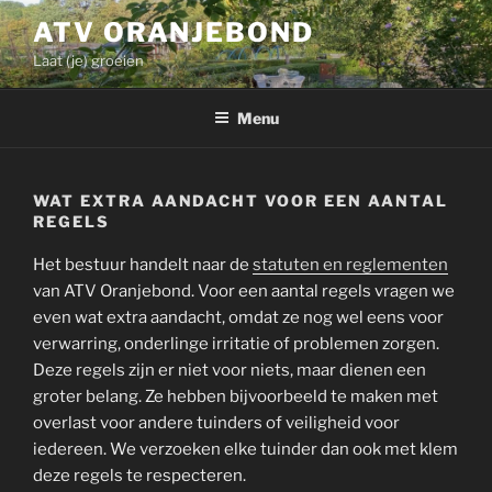
Ga
ATV ORANJEBOND
naar
Laat (je) groeien
de
inhoud
Menu
WAT EXTRA AANDACHT VOOR EEN AANTAL
REGELS
Het bestuur handelt naar de
statuten en reglementen
van ATV Oranjebond. Voor een aantal regels vragen we
even wat extra aandacht, omdat ze nog wel eens voor
verwarring, onderlinge irritatie of problemen zorgen.
Deze regels zijn er niet voor niets, maar dienen een
groter belang. Ze hebben bijvoorbeeld te maken met
overlast voor andere tuinders of veiligheid voor
iedereen. We verzoeken elke tuinder dan ook met klem
deze regels te respecteren.